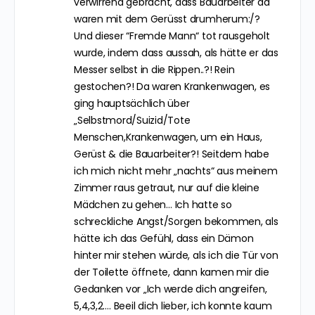
verwirrend gebracht, dass Bauarbeiter da
waren mit dem Gerüsst drumherum:/?
Und dieser “Fremde Mann“ tot rausgeholt
wurde, indem dass aussah, als hätte er das
Messer selbst in die Rippen..?! Rein
gestochen?! Da waren Krankenwagen, es
ging hauptsächlich über
„Selbstmord/Suizid/Tote
Menschen,Krankenwagen, um ein Haus,
Gerüst & die Bauarbeiter?! Seitdem habe
ich mich nicht mehr „nachts“ aus meinem
Zimmer raus getraut, nur auf die kleine
Mädchen zu gehen… Ich hatte so
schreckliche Angst/Sorgen bekommen, als
hätte ich das Gefühl, dass ein Dämon
hinter mir stehen würde, als ich die Tür von
der Toilette öffnete, dann kamen mir die
Gedanken vor „Ich werde dich angreifen,
5,4,3,2…. Beeil dich lieber, ich konnte kaum