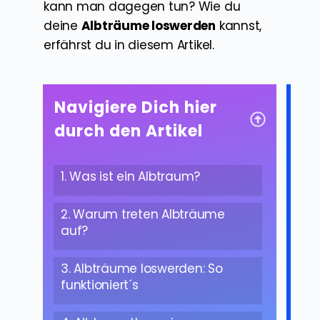
kann man dagegen tun? Wie du
deine
Albträume loswerden
kannst,
erfährst du in diesem Artikel.
Navigiere Dich hier
durch den Artikel
1. Was ist ein Albtraum?
2. Warum treten Albträume
auf?
3. Albträume loswerden: So
funktioniert´s