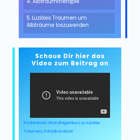
4. Albtraumtherapie
5. Luzides Träumen um
Albträume loszuwerden
Schaue Dir hier das
Video zum Beitrag an
Kostenloser Grundlagenkurs zu luzides
Träumen
,
Schlafparalyse