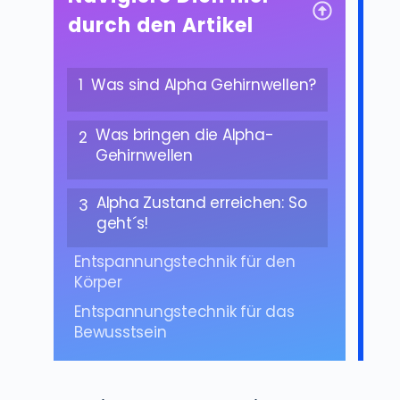
durch den Artikel
1
Was sind Alpha Gehirnwellen?
Was bringen die Alpha-
2
Gehirnwellen
Alpha Zustand erreichen: So
3
geht´s!
Entspannungstechnik für den
Körper
Entspannungstechnik für das
Bewusstsein