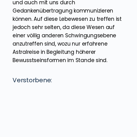
Dimensionen, in denen auch andere
Naturgesetze gelten. Diese Dimensionen
können so weit von unserer Realität
entfernt sein, dass wir uns nicht einmal ein
Bild davon machen könnten. Aber auch in
diesen Dimensionen leben Lebewesen, die
auch in die Astralwelt eintreten können
und auch mit uns durch
Gedankenübertragung kommunizieren
können. Auf diese Lebewesen zu treffen ist
jedoch sehr selten, da diese Wesen auf
einer völlig anderen Schwingungsebene
anzutreffen sind, wozu nur erfahrene
Astralreise in Begleitung höherer
Bewusstseinsformen im Stande sind.