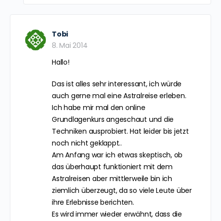
Andreas Schwarz
8. Mai 2014
Hallo Philipp,
vielen Dank für dein Lob und für die
Information. Habe es gleich
ausgebessert 🙂
LG
Zum Antworten anmelden
Tobi
8. Mai 2014