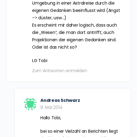
Hallo!
Das ist alles sehr interessant, ich würde
auch gerne mal eine Astralreise erleben.
Ich habe mir mal den online
Grundlagenkurs angeschaut und die
Techniken ausprobiert. Hat leider bis jetzt
noch nicht geklappt..
Am Anfang war ich etwas skeptisch, ob
das überhaupt funktioniert mit dem
Astralreisen aber mittlerweile bin ich
ziemlich überzeugt, da so viele Leute über
ihre Erlebnisse berichten.
Es wird immer wieder erwähnt, dass die
Umgebung in einer Astralreise durch die
eigenen Gedanken beeinflusst wird (Angst
–> düster, usw…)
Es erscheint mir daher logisch, dass auch
die „Wesen“, die man dort antrifft, auch