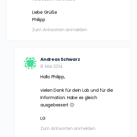
Ich finde deine Homepage echt super
klasse! Ich bin selber seit mehreren Jahren
ein bewusster Astralreisender, und ich kann
deine Ansichten darüber größtenteils
bestätigen.
Der Grund warum ich Dir hier ein
Kommentar hinterlasse ist der, dass du auf
dieser Seite den Text über die „Träumer“
genau so noch einmal bei den
„Auserirdischen Lebensformen“ eingefügt
hast. Darauf möchte ich dich aufmerksam
machen.
Ich würde mich sehr freuen wenn du das
verbessern könntest.
Liebe Grüße
Philipp
Zum Antworten anmelden