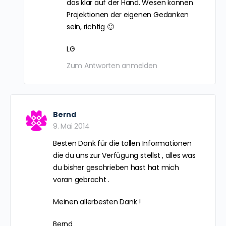
Projektionen der eigenen Gedanken sind.
Oder ist das nicht so?
LG Tobi
Zum Antworten anmelden
Andreas Schwarz
8. Mai 2014
Hallo Tobi,
bei so einer Vielzahl an Berichten liegt
das klar auf der Hand. Wesen können
Projektionen der eigenen Gedanken
sein, richtig 🙂
LG