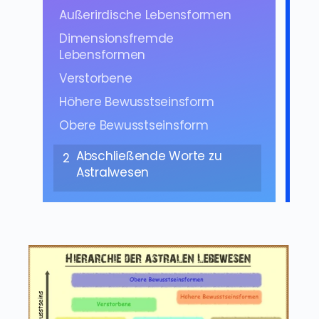
Außerirdische Lebensformen
Dimensionsfremde
Lebensformen
Verstorbene
Höhere Bewusstseinsform
Obere Bewusstseinsform
Abschließende Worte zu
2
Astralwesen