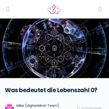
Was bedeutet die Lebenszahl 0?
Mike (HigherMind-Team)
0
Comments