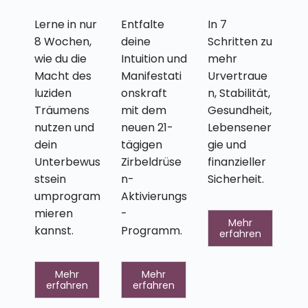
Lerne in nur
Entfalte
In 7
8 Wochen,
deine
Schritten zu
wie du die
Intuition und
mehr
Macht des
Manifestati
Urvertraue
luziden
onskraft
n, Stabilität,
Träumens
mit dem
Gesundheit,
nutzen und
neuen 21-
Lebensener
dein
tägigen
gie und
Unterbewus
Zirbeldrüse
finanzieller
stsein
n-
Sicherheit.
umprogram
Aktivierungs
mieren
-
Mehr
kannst.
Programm.
erfahren
Mehr
Mehr
erfahren
erfahren