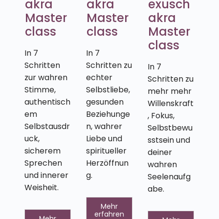
akra
akra
exusch
Master
Master
akra
class
class
Master
class
In 7
In 7
Schritten
Schritten zu
In 7
zur wahren
echter
Schritten zu
Stimme,
Selbstliebe,
mehr mehr
authentisch
gesunden
Willenskraft
em
Beziehunge
, Fokus,
Selbstausdr
n, wahrer
Selbstbewu
uck,
Liebe und
sstsein und
sicherem
spiritueller
deiner
Sprechen
Herzöffnun
wahren
und innerer
g.
Seelenaufg
Weisheit.
abe.
Mehr
erfahren
Mehr