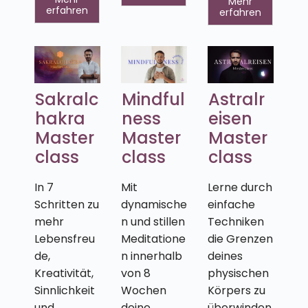
Mehr
erfahren
erfahren
Sakralc
Mindful
Astralr
hakra
ness
eisen
Master
Master
Master
class
class
class
In 7
Mit
Lerne durch
Schritten zu
dynamische
einfache
mehr
n und stillen
Techniken
Lebensfreu
Meditatione
die Grenzen
de,
n innerhalb
deines
Kreativität,
von 8
physischen
Sinnlichkeit
Wochen
Körpers zu
und
deine
überwinden