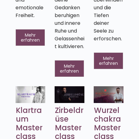
emotionale
Gedanken
und die
Freiheit.
beruhigen
Tiefen
und innere
deiner
Ruhe und
Seele zu
Mehr
Gelassenhei
erforschen.
erfahren
t kultivieren.
Mehr
erfahren
Mehr
erfahren
Klartra
Zirbeldr
Wurzel
um
üse
chakra
Master
Master
Master
class
class
class